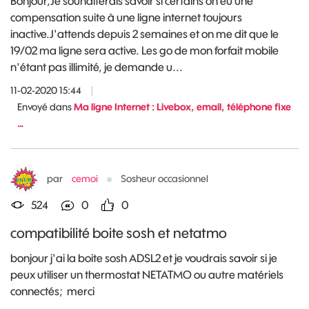
Bonjour,Je souhaiterais savoir si certains on eu une
compensation suite à une ligne internet toujours
inactive.J'attends depuis 2 semaines et on me dit que le
19/02 ma ligne sera active. Les go de mon forfait mobile
n'étant pas illimité, je demande u...
11-02-2020 15:44
|
Envoyé dans
Ma ligne Internet : Livebox, email, téléphone fixe
…
par
cemoi
Sosheur occasionnel
524
0
0
compatibilité boite sosh et netatmo
bonjour j'ai la boite sosh ADSL2 et je voudrais savoir si je
peux utiliser un thermostat NETATMO ou autre matériels
connectés; merci