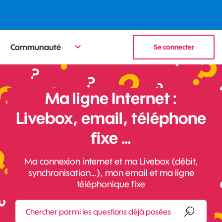
Communauté
Se connecter
Ma ligne Internet :
Livebox, email, téléphone
fixe …
Ma connexion internet et ma Livebox (débit,
synchronisation…), mon email et ma ligne
téléphonique fixe