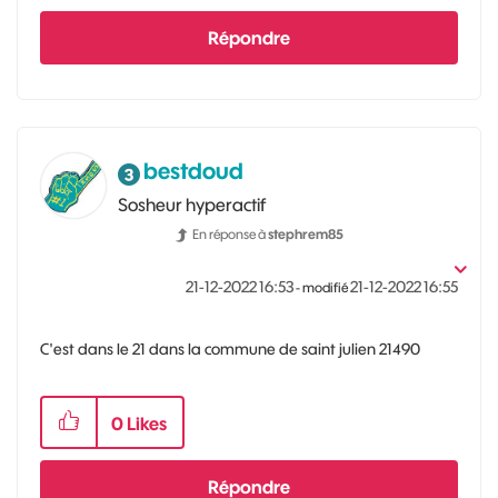
Répondre
bestdoud
Sosheur hyperactif
En réponse à
stephrem85
‎21-12-2022
16:53
‎21-12-2022
16:55
- modifié
C'est dans le 21 dans la commune de saint julien 21490
0
Likes
Répondre