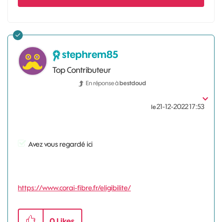
stephrem85
Top Contributeur
En réponse à
bestdoud
‎21-12-2022
17:53
le
Avez vous regardé ici
https://www.corai-fibre.fr/eligibilite/
0
Likes