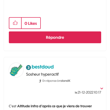
0
Likes
Répondre
bestdoud
Sosheur hyperactif
En réponse à
rolandK
‎21-12-2022
10:17
le
C'est
Altitude Infra d'après ce que je viens de trouver