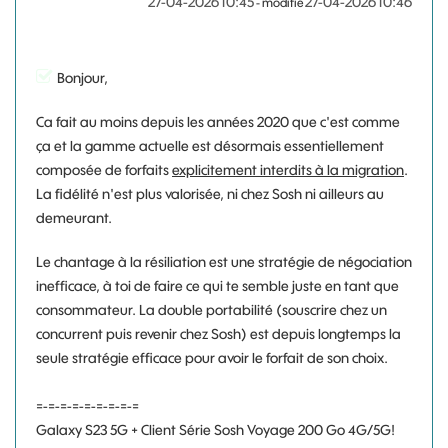
‎27-04-2026
10:45
‎27-04-2026
10:46
- modifié
Bonjour,
Ca fait au moins depuis les années 2020 que c'est comme
ça et la gamme actuelle est désormais essentiellement
composée de forfaits
explicitement interdits à la migration
.
La fidélité n'est plus valorisée, ni chez Sosh ni ailleurs au
demeurant.
Le chantage à la résiliation est une stratégie de négociation
inefficace, à toi de faire ce qui te semble juste en tant que
consommateur. La double portabilité (souscrire chez un
concurrent puis revenir chez Sosh) est depuis longtemps la
seule stratégie efficace pour avoir le forfait de son choix.
=-=-=-=-=-=-=-=-=
Galaxy S23 5G + Client Série Sosh Voyage 200 Go 4G/5G!