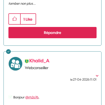
tomber non plus...
1
Like
Répondre
Khalid_A
Webconseiller
‎27-04-2026
11:01
le
Bonjour
@rh2o76
,