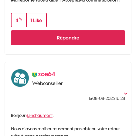
1
Like
Répondre
zoe64
Webconseiller
‎08-08-2025
16:28
le
Bonjour
@hchaumont
,
Nous n'avons malheureusement pas obtenu votre retour
suite à notre dernier message.