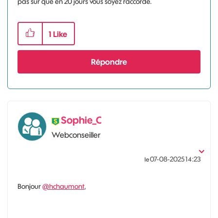
pas sur que en 20 jours vous soyez raccordé.
1
Like
Répondre
Sophie_C
Webconseiller
‎07-08-2025
14:23
le
Bonjour
@hchaumont
,