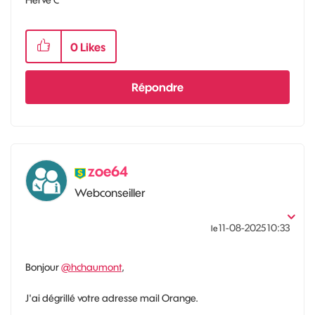
0
Likes
Répondre
zoe64
Webconseiller
‎11-08-2025
10:33
le
Bonjour
@hchaumont
,
J'ai dégrillé votre adresse mail Orange.