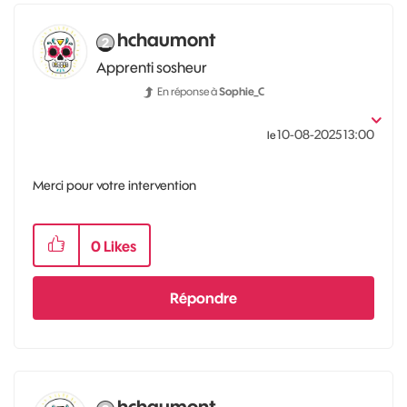
hchaumont
Apprenti sosheur
En réponse à
Sophie_C
‎10-08-2025
13:00
le
Merci pour votre intervention
0
Likes
Répondre
hchaumont