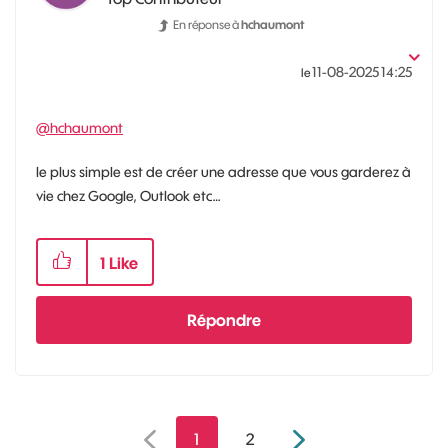
En réponse à
hchaumont
‎11-08-2025
14:25
le
@hchaumont
le plus simple est de créer une adresse que vous garderez à
vie chez Google, Outlook etc…
1
Like
Répondre
1
2