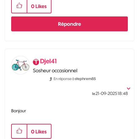
0
Likes
Répondre
Djel41
Sosheur occasionnel
En réponse à
stephrem85
‎21-09-2025
18:48
le
Bonjour
0
Likes