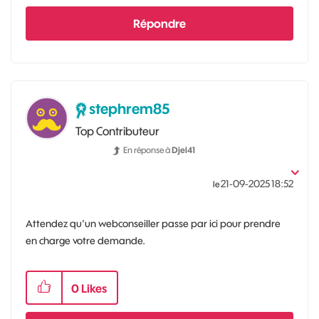
Répondre
stephrem85
Top Contributeur
En réponse à
Djel41
‎21-09-2025
18:52
le
Attendez qu’un webconseiller passe par ici pour prendre
en charge votre demande.
0
Likes