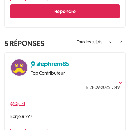
Répondre
5
RÉPONSES
Tous les sujets
stephrem85
Top Contributeur
‎21-09-2025
17:49
le
@Djel41
Bonjour ???