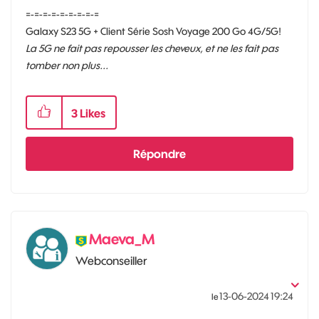
=-=-=-=-=-=-=-=-=
Galaxy S23 5G + Client Série Sosh Voyage 200 Go 4G/5G!
La 5G ne fait pas repousser les cheveux, et ne les fait pas
tomber non plus...
3
Likes
Répondre
Maeva_M
Webconseiller
‎13-06-2024
19:24
le