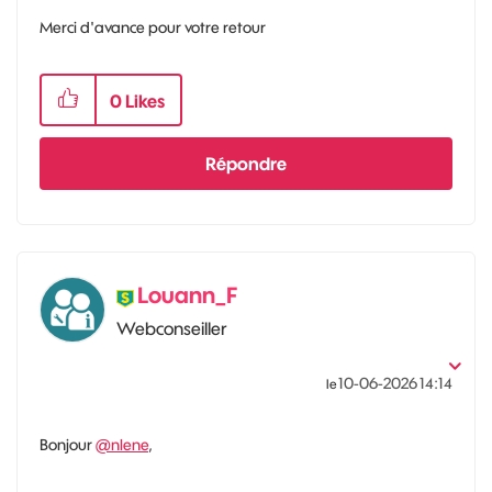
Merci d'avance pour votre retour
0
Likes
Répondre
Louann_F
Webconseiller
‎10-06-2026
14:14
le
Bonjour
@nlene
,