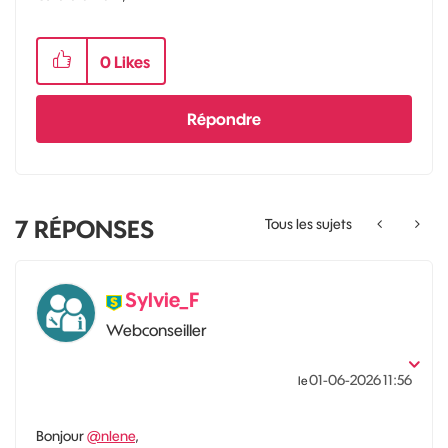
0
Likes
Répondre
7
RÉPONSES
Tous les sujets
Sylvie_F
Webconseiller
‎01-06-2026
11:56
le
Bonjour
@nlene
,