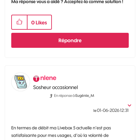
Ma réponse vous a aidé ? Acceptez-la comme solution !
0
Likes
Répondre
nlene
Sosheur occasionnel
En réponse à
Eugénie_M
‎01-06-2026
12:31
le
En termes de débit ma Livebox 5 actuelle n'est pas
satisfaisante pour mes usages, d'où la volonté de