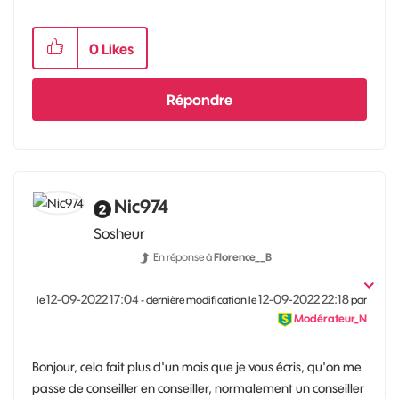
0
Likes
Répondre
Nic974
Sosheur
En réponse à
Florence__B
‎12-09-2022
17:04
‎12-09-2022
22:18
le
- dernière modification le
par
Modérateur_N
Bonjour, cela fait plus d'un mois que je vous écris, qu'on me
passe de conseiller en conseiller, normalement un conseiller