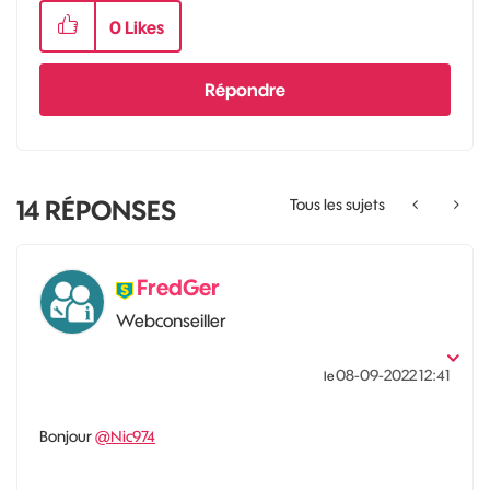
0
Likes
Répondre
14
RÉPONSES
Tous les sujets
FredGer
Webconseiller
‎08-09-2022
12:41
le
Bonjour
@Nic974