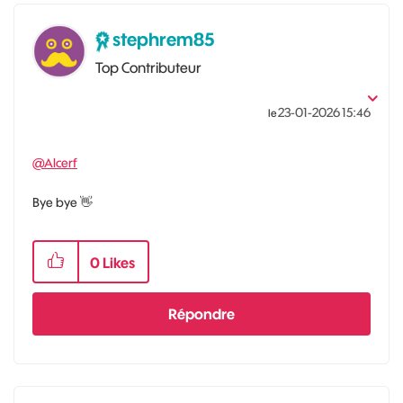
stephrem85
Top Contributeur
‎23-01-2026
15:46
le
@Alcerf
Bye bye
👋
0
Likes
Répondre