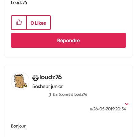
Loudz76
0
Likes
Répondre
loudz76
Sosheur junior
En réponse à
loudz76
‎26-05-2019
20:54
le
Bonjour,