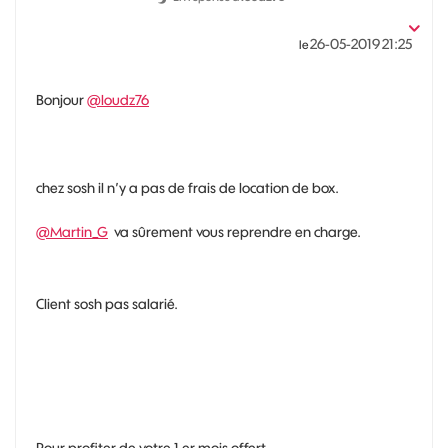
‎26-05-2019
21:25
le
Bonjour
@loudz76
chez sosh il n’y a pas de frais de location de box.
@Martin_G
va sûrement vous reprendre en charge.
Client sosh pas salarié.
Pour profiter de votre 1 er mois offert