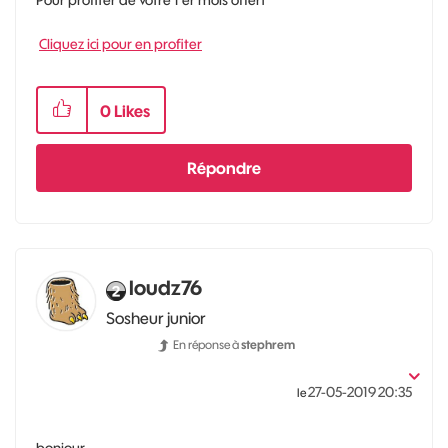
Cliquez ici pour en profiter
0
Likes
Répondre
loudz76
Sosheur junior
En réponse à
stephrem
‎27-05-2019
20:35
le
bonjour,