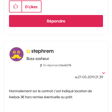
0
Likes
Répondre
stephrem
Boss sosheur
En réponse à
loudz76
‎27-05-2019
21:39
le
Normalement sur le contrat c’est indiqué location de
livebox 3€ hors remise éventuelle ou prêt.