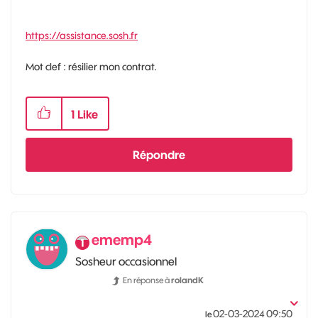
https://assistance.sosh.fr
Mot clef : résilier mon contrat.
1
Like
Répondre
ememp4
Sosheur occasionnel
En réponse à
rolandK
‎02-03-2024
09:50
le