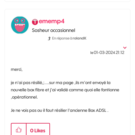
ememp4
Sosheur occasionnel
En réponse à
rolandK
‎01-03-2024
21:12
le
merci,
je n'ai pas résilié,;....sur ma page ,ils m'ont envoyé la
nouvelle box fibre et j'ai validé comme quoi elle fontionne
,opérationnel.
Je ne vois pas ou il faut résilier l'ancienne Box ADSL .
0
Likes