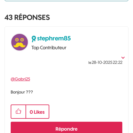
43
RÉPONSES
stephrem85
Top Contributeur
‎28-10-2025
22:22
le
@Gabri25
Bonjour ???
0
Likes
Répondre