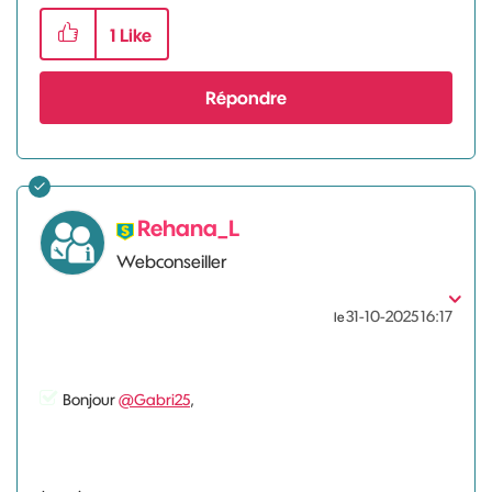
1
Like
Répondre
Rehana_L
Webconseiller
‎31-10-2025
16:17
le
Bonjour
@Gabri25
,