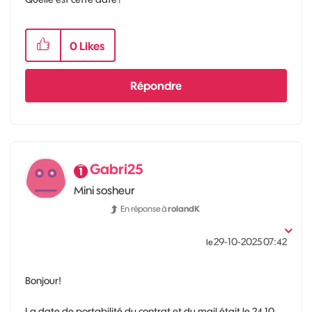
0
Likes
Répondre
Gabri25
Mini sosheur
En réponse à
rolandK
‎29-10-2025
07:42
le
Bonjour!
La date de portabilité du contrat et du mail était le 24.10.