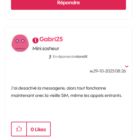
Répondre
Gabri25
Mini sosheur
En réponse à
rolandK
‎29-10-2025
08:26
le
J'ai desactivé la messagerie, alors tout fonctionne
maintenant avec la vieille SIM, même les appels entrants.
0
Likes