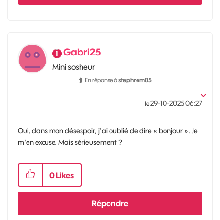
Gabri25
Mini sosheur
En réponse à
stephrem85
‎29-10-2025
06:27
le
Oui, dans mon désespoir, j'ai oublié de dire « bonjour ». Je
m'en excuse. Mais sérieusement ?
0
Likes
Répondre