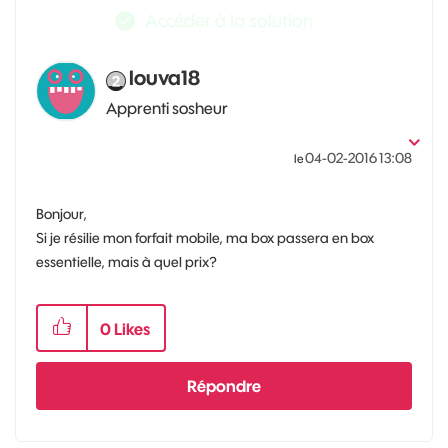
Accéder à la solution
louva18
Apprenti sosheur
‎04-02-2016
13:08
le
Bonjour,
Si je résilie mon forfait mobile, ma box passera en box
essentielle, mais à quel prix?
0
Likes
Répondre