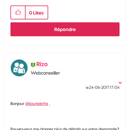
0
Likes
Répondre
Rizo
Webconseiller
‎24-06-2017
17:04
le
Bonjour
@laurielette
,
Pouvez-vous me donner plus de détails sur votre demande?