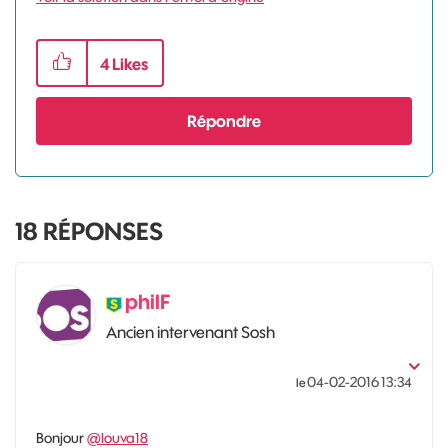
4
Likes
Répondre
18
RÉPONSES
philF
Ancien intervenant Sosh
‎04-02-2016
13:34
le
Bonjour
@louva18