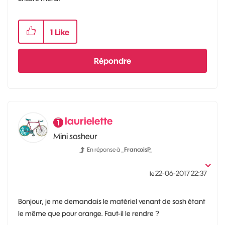
1
Like
Répondre
laurielette
Mini sosheur
En réponse à
_FrancoisP_
‎22-06-2017
22:37
le
Bonjour, je me demandais le matériel venant de sosh étant
le même que pour orange. Faut-il le rendre ?