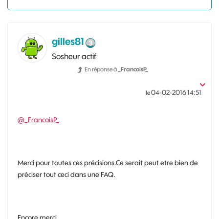
gilles81
Sosheur actif
En réponse à
_FrancoisP_
‎04-02-2016
14:51
le
@_FrancoisP_
Merci pour toutes ces précisions.Ce serait peut etre bien de
préciser tout ceci dans une FAQ.
Encore merci.