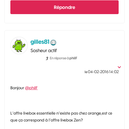
Répondre
gilles81
Sosheur actif
En réponse à
philF
‎04-02-2016
14:02
le
Bonjour
@philF
L'offre livebox essentielle n'existe pas chez orange,est ce
que ça correspond à l'offre livebox Zen?